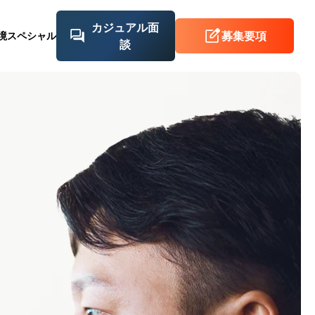
カジュアル面
募集要項
境
スペシャル
談
ーレックスの制
採用動画
ィス紹介