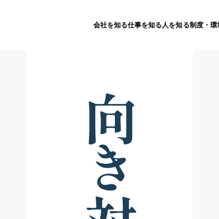
会社を知る
仕事を知る
人を知る
制度・環
ヒュ
企業理念
人材コンサルタント
度
資料で見るヒューレ
営業事務
オフ
ックス
事業紹介/会社概要
データで見るヒュー
レックス